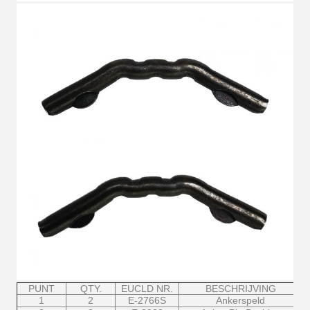
PUNT
QTY.
EUCLD NR.
BESCHRIJVING
1
2
E-2766S
Ankerspeld
V