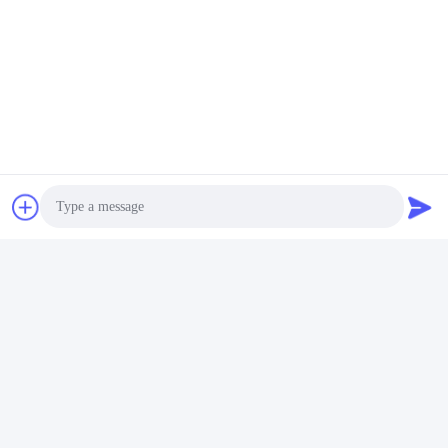
Neutrale verpakking, merkverpakking, golfdoos
2.
Of als uw de reparatieuitrusting van de
3.
verzoekverpakking
Tags:
E-2769SHD Remschoenuitrusting
E-9644 Remschoenuitrusting
4702 de Uitrusting van de Remschoenreparatie
Contactpersonen
Contactpersonen:
Mr. Bill Cheung
Photo
Telefoon:
86-755-23733220
Video Call
Audio Call