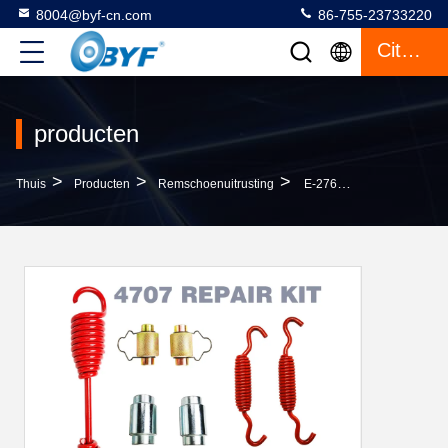
8004@byf-cn.com
86-755-23733220
Citaat
producten
>
>
>
Thuis
Producten
Remschoenuitrusting
E-2769SHD 4707 Remschoenuitrusting Voor Op Zwaar Werk Berekende Vrachtwagens