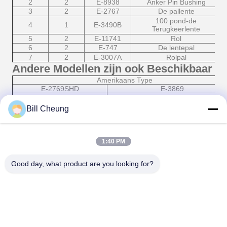
(
2
2
E-8938
Anker Pin Bushing
B
3
2
E-2767
De pallente
S
100 pond-de
4
1
E-3490B
E
Terugkeerlente
5
5
2
E-11741
Rol
N
6
2
E-747
De lentepal
v
7
2
E-3007A
Rolpal
s
Andere Modellen zijn ook Beschikbaar
Amerikaans Type
E-2769SHD
E-3869
E-5139
E-2821
E-10760
E-4691
Bill Cheung
E-5481A
E-2402HD
E-10244
E-10756
E-3710SHD
E-1887AHD
E-3895SHD
E-6999
1:40 PM
E-1816SHD
E-3782
E-9141
E-5515
Good day, what product are you looking for?
E-9064
E-10841
E-7899
E-5306
E-9644
E-6879
E-3518
Uitrusting-4SHD
Verpakking & Levering
Reparatieuitrusting 25 reeksen/karton, 500
1.
reeksen/pallet