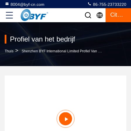
8004@byf-cn.com
86-755-23733220
Citaat
Profiel van het bedrijf
>
Thuis
Shenzhen BYF International Limited Profiel Van Het Bedrijf