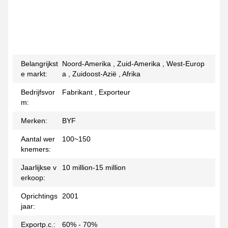
Belangrijkst
Noord-Amerika , Zuid-Amerika , West-Europ
e markt:
a , Zuidoost-Azië , Afrika
Bedrijfsvor
Fabrikant , Exporteur
m:
Merken:
BYF
Aantal wer
100~150
knemers:
Jaarlijkse v
10 million-15 million
erkoop:
Oprichtings
2001
jaar:
Exportp.c.:
60% - 70%