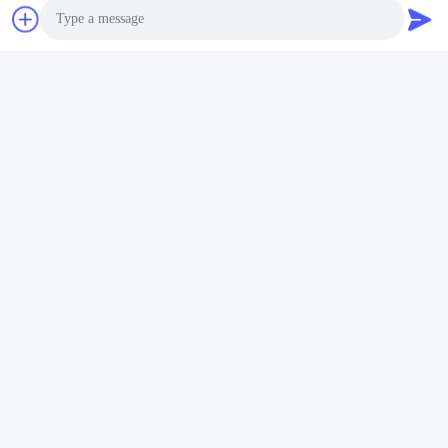
Contact opnemen
Post ons
Photo
Video Call
Audio Call
Stuur