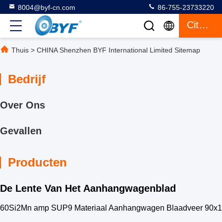
8004@byf-cn.com
86-755-23733220
Citaat
Thuis
>
CHINA Shenzhen BYF International Limited Sitemap
Bedrijf
Over Ons
Gevallen
Producten
De Lente Van Het Aanhangwagenblad
60Si2Mn amp SUP9 Materiaal Aanhangwagen Blaadveer 90x1