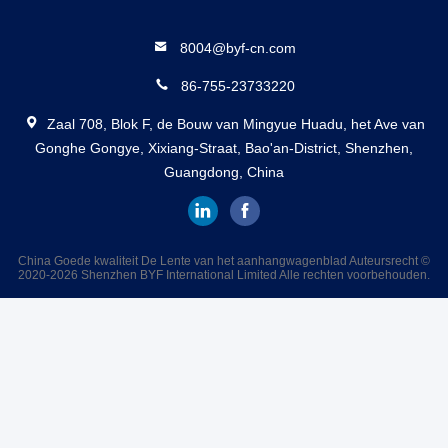
8004@byf-cn.com
86-755-23733220
Zaal 708, Blok F, de Bouw van Mingyue Huadu, het Ave van
Gonghe Gongye, Xixiang-Straat, Bao'an-District, Shenzhen,
Guangdong, China
China Goede kwaliteit De Lente van het aanhangwagenblad Auteursrecht ©
2020-2026 Shenzhen BYF International Limited Alle rechten voorbehouden.